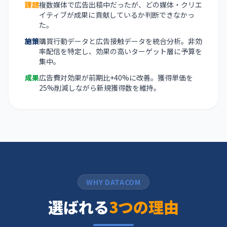
課題
複数媒体で広告出稿中だったが、どの媒体・クリエ
イティブが成果に貢献しているか判断できなかっ
た。
施策
購買行動データと広告接触データを統合分析。非効
率配信を特定し、効果の高いターゲット層に予算を
集中。
成果
広告費対効果が前期比+40%に改善。獲得単価を
25%削減しながら新規獲得数を維持。
WHY DATACOM
選ばれる
3つの理由