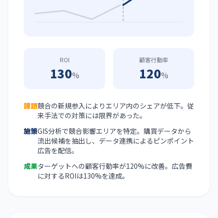
ROI
顧客行動率
130
120
%
%
課題
競合の新規参入によりエリア内のシェアが低下。従
来手法での対策には限界があった。
施策
GIS分析で競合影響エリアを特定。購買データから
流出候補を抽出し、データ連携によるピンポイント
広告を配信。
成果
ターゲットへの顧客行動率が120%に改善。広告費
に対するROIは130%を達成。