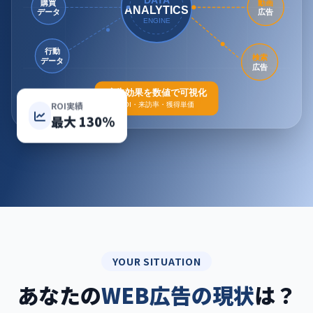
購買
動画
ANALYTICS
データ
広告
ENGINE
行動
検索
データ
広告
広告効果を数値で可視化
ROI・来訪率・獲得単価
ROI実績
最大 130%
YOUR SITUATION
あなたの
WEB広告の現状
は？