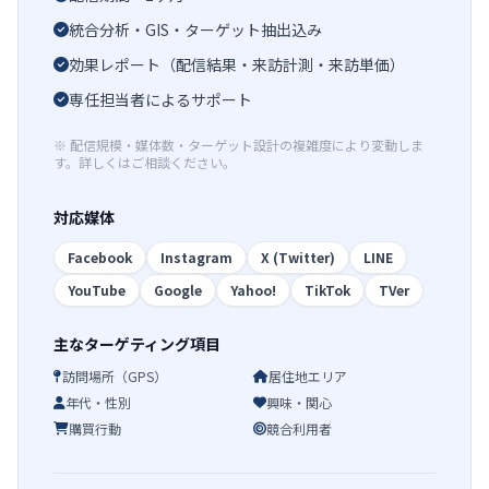
統合分析・GIS・ターゲット抽出込み
効果レポート（配信結果・来訪計測・来訪単価）
専任担当者によるサポート
※ 配信規模・媒体数・ターゲット設計の複雑度により変動しま
す。詳しくはご相談ください。
対応媒体
Facebook
Instagram
X (Twitter)
LINE
YouTube
Google
Yahoo!
TikTok
TVer
主なターゲティング項目
訪問場所（GPS）
居住地エリア
年代・性別
興味・関心
購買行動
競合利用者