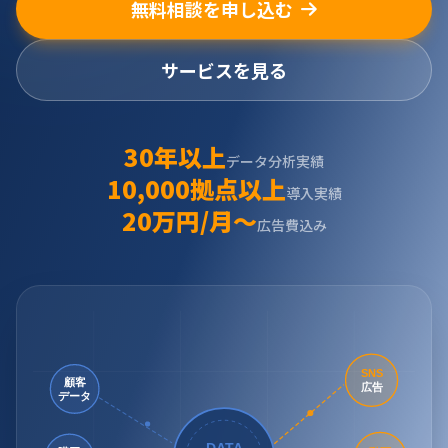
無料相談を申し込む
サービスを見る
30年以上
データ分析実績
10,000拠点以上
導入実績
20万円/月〜
広告費込み
SNS
顧客
広告
データ
DATA