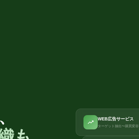
、
WEB広告サービス
ターゲット抽出〜購買変容
織も