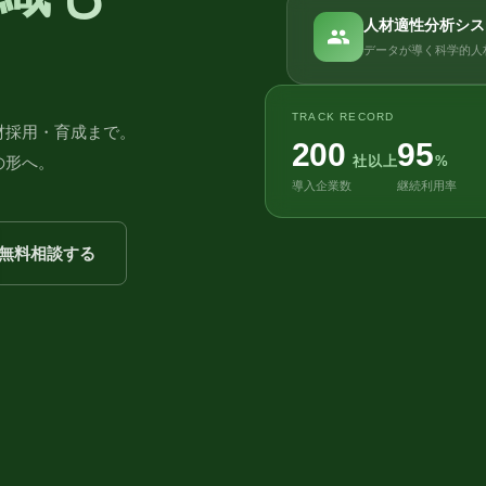
人材適性分析シス
データが導く科学的人
TRACK RECORD
材採用・育成まで。
200
95
社以上
%
の形へ。
導入企業数
継続利用率
無料相談する